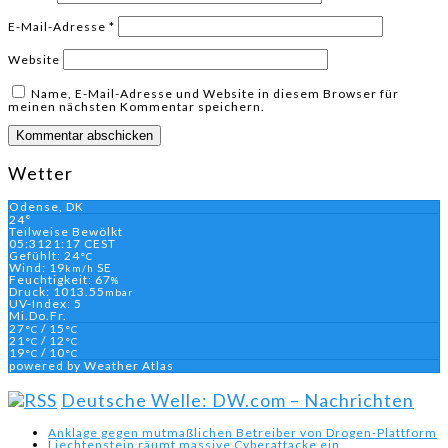
E-Mail-Adresse
*
Website
Name, E-Mail-Adresse und Website in diesem Browser für
meinen nächsten Kommentar speichern.
Wetter
Odense, DK
24°
Teilweise Bewölkt
05:31
21:17 CEST
Gefühlt: 24
°C
Wind: 19
SE
km/h
Feuchtigkeit: 67
%
Druck: 1013.55
mbar
UV-Index: 5
Mi.
Do.
Fr.
27
/ 15
°C
°C
21
/ 12
°C
°C
19
/ 10
°C
°C
powered by
Weather Atlas
Deutsche Welle: DW.com – Nachrichten
Anklage gegen mutmaßlichen Betreiber von Drogen-Plattform
Liechtenstein räumt massive Cyberattacke ein