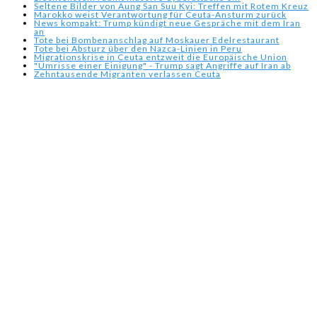
Seltene Bilder von Aung San Suu Kyi: Treffen mit Rotem Kreuz
Marokko weist Verantwortung für Ceuta-Ansturm zurück
News kompakt: Trump kündigt neue Gespräche mit dem Iran
an
Tote bei Bombenanschlag auf Moskauer Edelrestaurant
Tote bei Absturz über den Nazca-Linien in Peru
Migrationskrise in Ceuta entzweit die Europäische Union
"Umrisse einer Einigung" - Trump sagt Angriffe auf Iran ab
Zehntausende Migranten verlassen Ceuta