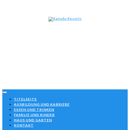
Xanad
Skip
to
content
Resor
TITELSEITE
AUSBILDUNG UND KARRIERE
ESSEN UND TRINKEN
FAMILIE UND KINDER
HAUS UND GARTEN
KONTAKT