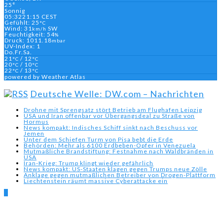
25°
Sonnig
05:32
21:15 CEST
Gefühlt: 25
°C
Wind: 31
SW
km/h
Feuchtigkeit: 54
%
Druck: 1011.18
mbar
UV-Index: 1
Do.
Fr.
Sa.
21
/ 12
°C
°C
20
/ 10
°C
°C
22
/ 13
°C
°C
powered by
Weather Atlas
Deutsche Welle: DW.com – Nachrichten
Drohne mit Sprengsatz stört Betrieb am Flughafen Leipzig
USA und Iran offenbar vor Übergangsdeal zu Straße von
Hormus
News kompakt: Indisches Schiff sinkt nach Beschuss vor
Jemen
Unter dem Schiefen Turm von Pisa bebt die Erde
Behörden: Mehr als 6100 Erdbeben-Opfer in Venezuela
Mutmaßliche Brandstiftung: Festnahme nach Waldbränden in
USA
Iran-Krieg: Trump klingt wieder gefährlich
News kompakt: US-Staaten klagen gegen Trumps neue Zölle
Anklage gegen mutmaßlichen Betreiber von Drogen-Plattform
Liechtenstein räumt massive Cyberattacke ein