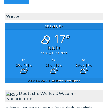
Wetter
ODENSE, DK
17°
leicht
05:34
21:13 CEST
fr.
sa.
so.
20
/ 11
23
/ 12
26
/ 14
°C
°C
°C
°C
°C
°C
Odense, DK
die wettervorhersage ▸
Deutsche Welle: DW.com –
Nachrichten
Drohne mit Sprengsatz stört Betrieb am Flughafen Leipzig