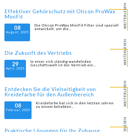
WEITERLESEN
Effektiver Gehörschutz mit Oticon ProWax
MiniFit
Die Oticon ProWax MiniFit Filter sind speziell
08
entwickelt, um die…
August, 2025
WEITERLESEN
Die Zukunft des Vertriebs
In einer sich ständig wandelnden
29
Geschäftswelt ist der Vertrieb ein…
April, 2025
WEITERLESEN
Entdecken Sie die Vielseitigkeit von
Kreidefarbe für den Außenbereich
Kreidefarbe hat sich in den letzten Jahren
08
zu einem beliebten…
Februar, 2025
WEITERLESEN
Praktische Lösungen für Ihr Zuhause