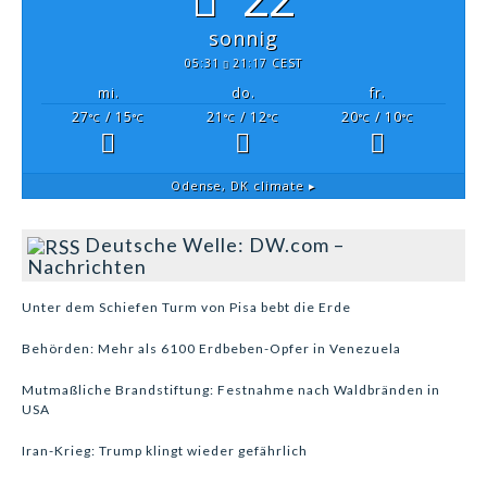
sonnig
05:31
21:17 CEST
mi.
do.
fr.
27
/ 15
21
/ 12
20
/ 10
°C
°C
°C
°C
°C
°C
Odense, DK
climate ▸
Deutsche Welle: DW.com –
Nachrichten
Unter dem Schiefen Turm von Pisa bebt die Erde
Behörden: Mehr als 6100 Erdbeben-Opfer in Venezuela
Mutmaßliche Brandstiftung: Festnahme nach Waldbränden in
USA
Iran-Krieg: Trump klingt wieder gefährlich