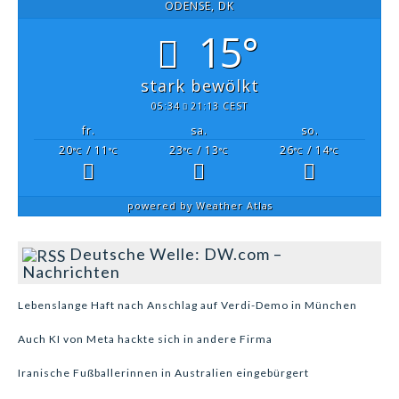
ODENSE, DK
15°
stark bewölkt
05:34
21:13 CEST
fr.
sa.
so.
20
/ 11
23
/ 13
26
/ 14
°C
°C
°C
°C
°C
°C
powered by
Weather Atlas
Deutsche Welle: DW.com –
Nachrichten
Lebenslange Haft nach Anschlag auf Verdi-Demo in München
Auch KI von Meta hackte sich in andere Firma
Iranische Fußballerinnen in Australien eingebürgert