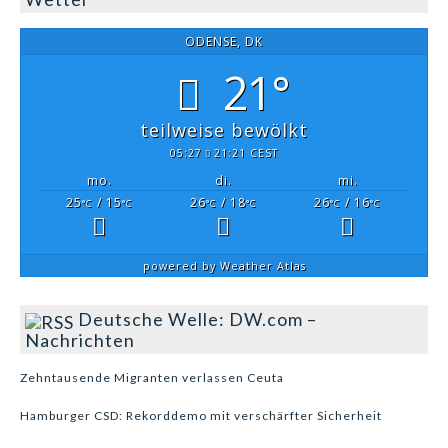
ODENSE, DK
21°
teilweise bewölkt
05:27
21:21 CEST
mo.
di.
mi.
25
/ 15
26
/ 18
26
/ 16
°C
°C
°C
°C
°C
°C
powered by
Weather Atlas
Deutsche Welle: DW.com –
Nachrichten
Zehntausende Migranten verlassen Ceuta
Hamburger CSD: Rekorddemo mit verschärfter Sicherheit