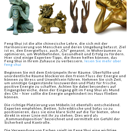
Feng Shui ist die alte chinesische Lehre, die sich mit der
Harmonisierung von Menschen und deren Umgebung befasst. Ziel
ist es, den Energiefluss, auch „Chi“ genannt, in Wohnräumen zu
optimieren, um Wohlbefinden, Gesundheit und Erfolg zu fördern.
Hier sind einige Experten-Tipps, die Ihnen helfen können, das
Feng Shui in Ihrem Zuhause zu verbessern.
lesen Sie mehr über
feng shui
Beginnen Sie mit dem Entrümpeln Ihrer Räume. Überfüllte und
unordentliche Räume blockieren den freien Fluss der Energie und
können zu Stress und Unwohlsein führen. Nehmen Sie sich Zeit,
um unnötige Gegenstände loszuwerden und Platz für frische,
positive Energie zu schaffen. Achten Sie dabei besonders auf
Eingangsbereiche, denn der Eingang gilt im Feng Shui als Mund
des Chi – hier sollte die Energie ungehindert ins Haus fließen
können.
Die richtige Platzierung von Möbeln ist ebenfalls entscheidend.
Experten empfehlen, Betten, Schreibtische und Sofas so zu
positionieren, dass sie eine klare Sicht auf die Tür bieten, ohne
direkt in einer Linie mit ihr zu stehen. Dies wird als
„Kommandoposition“ bezeichnet und vermittelt ein Gefühl der
Sicherheit und Kontrolle.
Die Verwendung von Farben spielt im Feng Shui eine wichtige