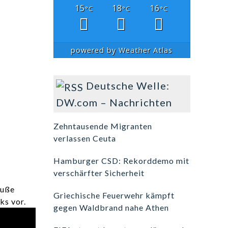
15
18
16
°C
°C
°C
powered by
Weather Atlas
Deutsche Welle:
DW.com – Nachrichten
Zehntausende Migranten
verlassen Ceuta
Hamburger CSD: Rekorddemo mit
verschärfter Sicherheit
äuße
Griechische Feuerwehr kämpft
ks vor.
gegen Waldbrand nahe Athen