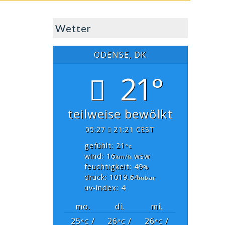
Wetter
ODENSE, DK
21°
teilweise bewölkt
05:27
21:21 CEST
gefühlt: 21
°c
wind: 16
wsw
km/h
feuchtigkeit: 49
%
druck: 1019.64
mbar
uv-index: 4
mo.
di.
mi.
25
/
26
/
26
/
°C
°C
°C