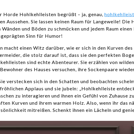
ner Horde Hohlkehlleisten begrüßt – ja, genau,
hohlkehlleis
en Aussehen. Sie lassen keinen Raum für Langeweile! Die 
 von Wänden und Böden zu schmücken und jedem Raum einen 
usgeprägten Sinn für Humor!
en macht einen Witz darüber, wie er sich in den Kurven de
vermeider, die stolz darauf ist, dass sie den perfekten 
lkehlleisten sind echte Abenteurer. Sie erzählen von wild
e Bewohner des Hauses versuchen, ihre Sockenpaare wiede
ie verstecken sich in den Schatten und beobachten schelm
 fröhlichen Applaus und sie jubeln: „Hohlkehlleiste entdec
enschen zu interagieren und ihnen ein Gefühl von Zuhause z
anften Kurven und ihrem warmen Holz. Also, wenn ihr das n
rsönlichkeit mitreißen. Schenkt ihnen ein Lächeln und genie