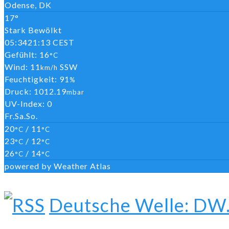
Odense, DK
17°
Stark Bewölkt
05:34
21:13 CEST
Gefühlt: 16
°C
Wind: 11
SSW
km/h
Feuchtigkeit: 91
%
Druck: 1012.19
mbar
UV-Index: 0
Fr.
Sa.
So.
20
/ 11
°C
°C
23
/ 12
°C
°C
26
/ 14
°C
°C
powered by
Weather Atlas
Deutsche Welle: DW