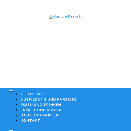
Xanad
Skip
to
content
Resor
TITELSEITE
AUSBILDUNG UND KARRIERE
ESSEN UND TRINKEN
FAMILIE UND KINDER
HAUS UND GARTEN
KONTAKT