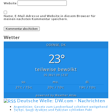
Website
Name, E-Mail-Adresse und Website in diesem Browser für
meinen nächsten Kommentar speichern.
Wetter
ODENSE, DK
23°
teilweise bewölkt
05:38
21:09 CEST
so.
mo.
di.
27
/ 15
20
/ 10
19
/ 10
°C
°C
°C
°C
°C
°C
powered by
Weather Atlas
Deutsche Welle: DW.com – Nachrichten
Argentinien: Gesetz zum Landverkauf scheitert weitgehend
Türkei, Saudi-Arabien und Pakistan schließen Pakt