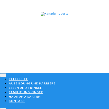
Xanad
Skip
to
content
Resor
TITELSEITE
AUSBILDUNG UND KARRIERE
ESSEN UND TRINKEN
FAMILIE UND KINDER
HAUS UND GARTEN
KONTAKT