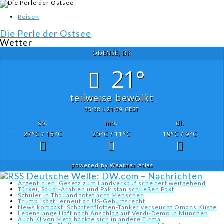
Reisen
Die Perle der Ostsee
Wetter
ODENSE, DK
21°
teilweise bewölkt
05:38
21:09 CEST
so.
mo.
di.
27
°C
/ 15
°C
20
°C
/ 11
°C
19
°C
/ 9
°C
powered by
Weather Atlas
Deutsche Welle: DW.com – Nachrichten
Argentinien: Gesetz zum Landverkauf scheitert weitgehend
Türkei, Saudi-Arabien und Pakistan schließen Pakt
Schüler in Thailand tötet acht Menschen
Trump "sägt" erneut an US-Geburtsrecht
News kompakt: Schattenflotten-Tanker verseucht Omans Küste
Lebenslange Haft nach Anschlag auf Verdi-Demo in München
Auch KI von Meta hackte sich in andere Firma